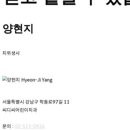
양현지
치위생사
Post
개인정보처리방침
오시는 길
navigation
서울특별시 강남구 학동로97길 11
씨디씨어린이치과
문의 :
02-515-0926