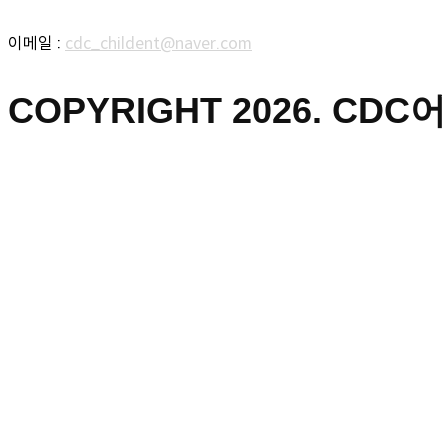
이메일 :
cdc_childent@naver.com
COPYRIGHT 2026. CDC